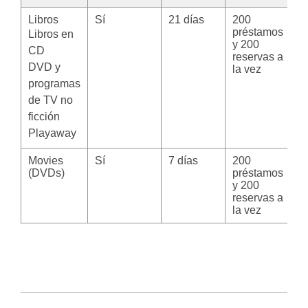
Libros
Sí
21 días
200
S
préstamos
a
Libros en
y 200
12
CD
reservas a
h
DVD y
la vez
programas
de TV no
ficción
Playaway
Movies
Sí
7 días
200
S
(DVDs)
préstamos
a
y 200
12
reservas a
h
la vez