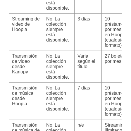
está
disponible.
Streaming de
No. La
3 días
10
video de
colección
préstamos
Hoopla
siempre
por mes
está
en Hoopla
disponible.
(cualquier
formato)
Transmisión
No. La
Varía
27 boletos
de video
colección
según el
por mes
desde
siempre
título
Kanopy
está
disponible.
Transmisión
No. La
7 días
10
de música
colección
préstamos
desde
siempre
por mes
Hoopla
está
en Hoopla
disponible.
(cualquier
formato)
Transmisión
No. La
n/e
Streaming
de música de
colección
ilimitado y