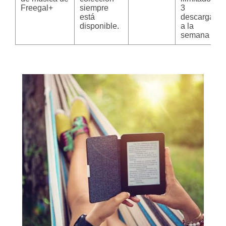
Freegal+
siempre
3
está
descargas
disponible.
a la
semana