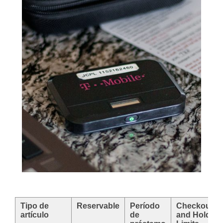
Tipo de
Reservable
Período
Checkout
artículo
de
and Hold