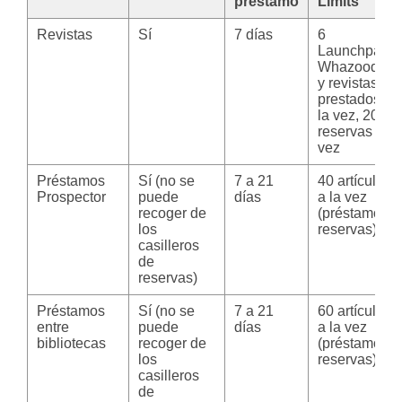
préstamo
Limits
Revistas
Sí
7 días
6
Launchpads,
Whazoodles
y revistas
prestados a
la vez, 200
reservas a la
vez
Préstamos
Sí (no se
7 a 21
40 artículos
Prospector
puede
días
a la vez
recoger de
(préstamos y
los
reservas)
casilleros
de
reservas)
Préstamos
Sí (no se
7 a 21
60 artículos
entre
puede
días
a la vez
bibliotecas
recoger de
(préstamos y
los
reservas)
casilleros
de