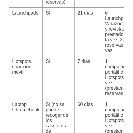
reservas)
Launchpads
Sí
21 días
6
Launchpads,
Whazoodles
y revistas
prestados a
la vez, 200
reservas a la
vez
Hotspots
Sí
7 días
1
conexión
computadora
móvil
portátil o 1
Hotspots a la
vez
(préstamos y
reservas )
Laptop
Sí (no se
60 días
1
Chromebook
puede
computadora
recoger de
portátil o 1
los
Hotspots a la
casilleros
vez
de
(préstamos y