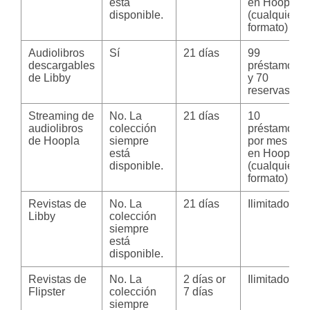
está
en Hoopla
disponible.
(cualquier
formato)
Audiolibros
Sí
21 días
99
descargables
préstamos
de Libby
y 70
reservas
Streaming de
No. La
21 días
10
audiolibros
colección
préstamos
de Hoopla
siempre
por mes
está
en Hoopla
disponible.
(cualquier
formato)
Revistas de
No. La
21 días
Ilimitado
Libby
colección
siempre
está
disponible.
Revistas de
No. La
2 días or
Ilimitado
Flipster
colección
7 días
siempre