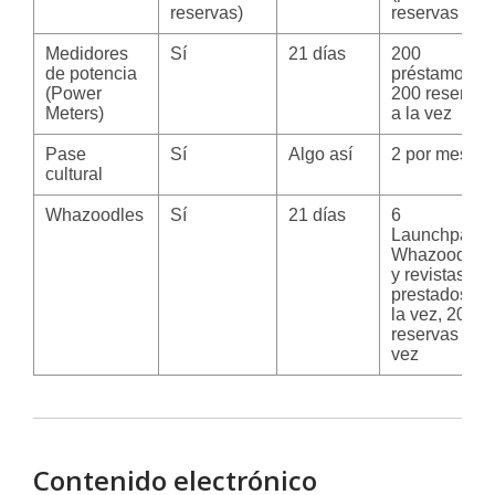
reservas)
reservas )
Medidores
Sí
21 días
200
de potencia
préstamos y
(Power
200 reservas
Meters)
a la vez
Pase
Sí
Algo así
2 por mes
cultural
Whazoodles
Sí
21 días
6
Launchpads,
Whazoodles
y revistas
prestados a
la vez, 200
reservas a la
vez
Contenido electrónico