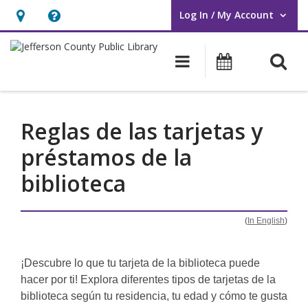
Log In / My Account
User Log In / My Account.
Hours
Help,
&
opens
O
Main navigati
Events
Location,
an
opens
overlay
an
Reglas de las tarjetas y
overlay
préstamos de la
biblioteca
(
In English
)
¡Descubre lo que tu tarjeta de la biblioteca puede
hacer por ti! Explora diferentes tipos de tarjetas de la
biblioteca según tu residencia, tu edad y cómo te gusta