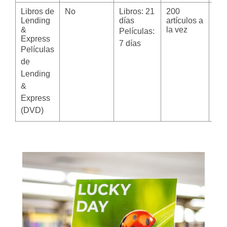
Libros de
No
Libros: 21
200
Se 
Lending
días
artículos a
aut
&
la vez
1 v
Películas:
Express
7 días
Películas
de
Lending
&
Express
(DVD)