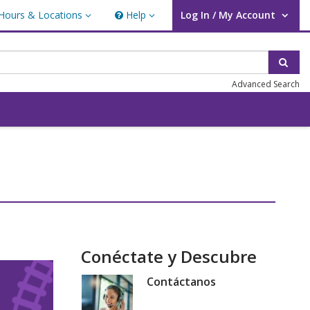
Hours & Locations
Help
Log In / My Account
rs & Locations
Help
User Log In / My Account.
Sear
Advanced Search
Conéctate y Descubre
Contáctanos