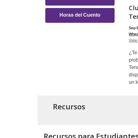
de
Clu
,
Horas del Cuento
Te
Eventos
opens
Sep 8
a
Whea
new
View 
window
¿Te 
prob
Ten
disp
un k
Recursos
Recursos para Estudiante