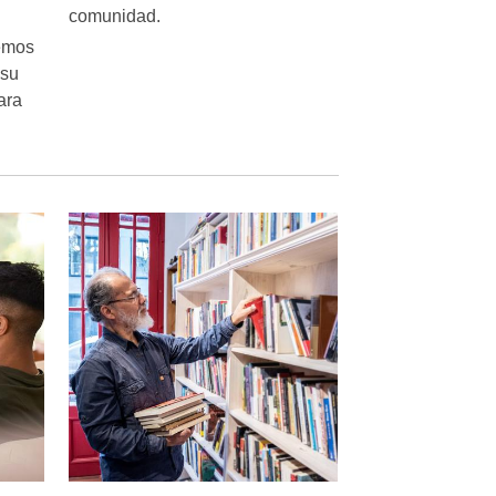
comunidad.
emos
 su
ara
s