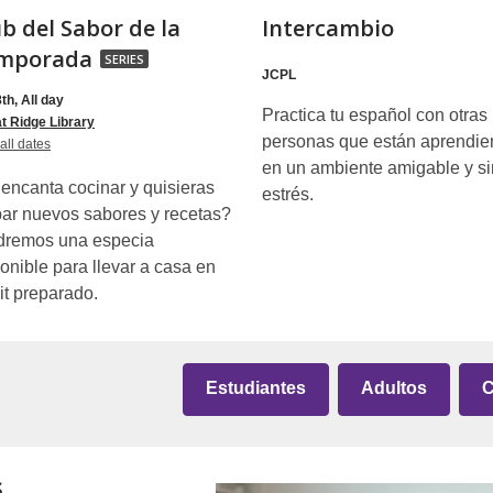
b del Sabor de la
Intercambio
Club
mporada
SERIES
JCPL
del
th, All day
Sabor
Practica tu español con otras
t Ridge Library
personas que están aprendi
for
de
all dates
Club
en un ambiente amigable y si
la
del
encanta cocinar y quisieras
Sabor
estrés.
Temporada,
de
ar nuevos sabores y recetas?
la
part
dremos una especia
Temporada
onible para llevar a casa en
of
it preparado.
a
series
Menú
Estudiantes
Adultos
C
de
Página
s