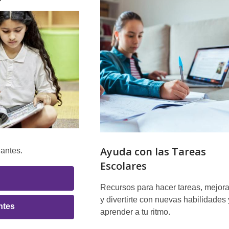
Recursos
en
en
Español
Español
Ayuda con las Tareas
iantes.
Escolares
Recursos para hacer tareas, mejora
y divertirte con nuevas habilidades 
ntes
aprender a tu ritmo.