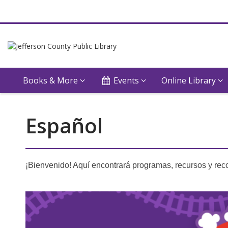
Books & More
Events
Online Library
Servicios
Español
en
Español
¡Bienvenido! Aquí encontrará programas, recursos y reco
Featured