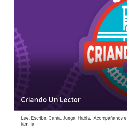
Criando Un Lector
Lee. Escribe. Canta. Juega. Habla. ¡Acompáñanos est
familia.